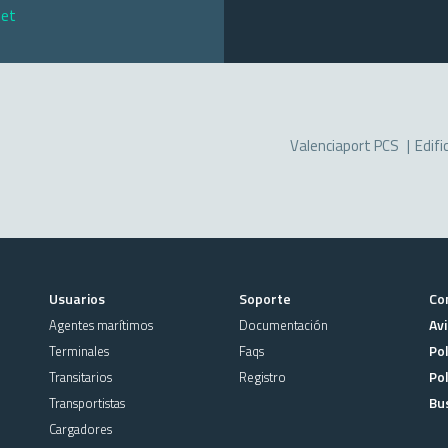
net
Valenciaport PCS
Edifi
Usuarios
Soporte
Co
Avi
Agentes marítimos
Documentación
Pol
Terminales
Faqs
Pol
Transitarios
Registro
Bu
Transportistas
Cargadores