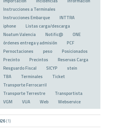
Importación
Incidencias
Información
Instrucciones a Terminales
Instrucciones Embarque
INTTRA
iphone
Listas carga/descarga
Noatum Valencia
Notific@
ONE
órdenes entrega y admisión
PCF
Pernoctaciones
peso
Posicionados
Precinto
Precintos
Reservas Carga
Resguardo Fiscal
SICYP
stein
TBA
Terminales
Ticket
Transporte Ferrocarril
Transporte Terrestre
Transportista
VGM
VUA
Web
Webservice
026
(1)