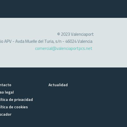
© 2023 Valenciaport
cio APV - Avda Muelle del Turia, s/n - 46024 Valencia
comercial@valenciaportpcs.net
ntacto
Actualidad
so legal
ítica de privacidad
ítica de cookies
scador