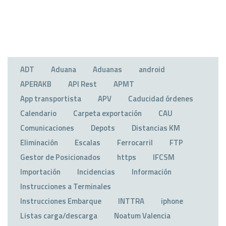
ADT
Aduana
Aduanas
android
APERAKB
API Rest
APMT
App transportista
APV
Caducidad órdenes
Calendario
Carpeta exportación
CAU
Comunicaciones
Depots
Distancias KM
Eliminación
Escalas
Ferrocarril
FTP
Gestor de Posicionados
https
IFCSM
Importación
Incidencias
Información
Instrucciones a Terminales
Instrucciones Embarque
INTTRA
iphone
Listas carga/descarga
Noatum Valencia