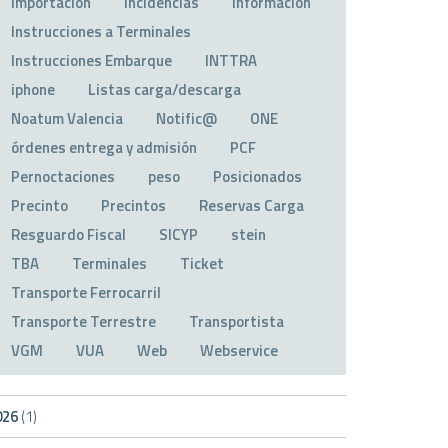
Importación
Incidencias
Información
Instrucciones a Terminales
Instrucciones Embarque
INTTRA
iphone
Listas carga/descarga
Noatum Valencia
Notific@
ONE
órdenes entrega y admisión
PCF
Pernoctaciones
peso
Posicionados
Precinto
Precintos
Reservas Carga
Resguardo Fiscal
SICYP
stein
TBA
Terminales
Ticket
Transporte Ferrocarril
Transporte Terrestre
Transportista
VGM
VUA
Web
Webservice
026
(1)