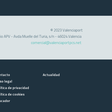
© 2023 Valenciaport
cio APV - Avda Muelle del Turia, s/n - 46024 Valencia
comercial@valenciaportpcs.net
ntacto
Actualidad
so legal
ítica de privacidad
ítica de cookies
scador