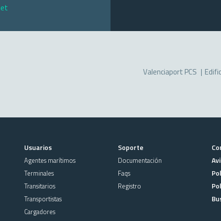
net
Valenciaport PCS
Edifi
Usuarios
Soporte
Co
Avi
Agentes marítimos
Documentación
Pol
Terminales
Faqs
Pol
Transitarios
Registro
Bu
Transportistas
Cargadores