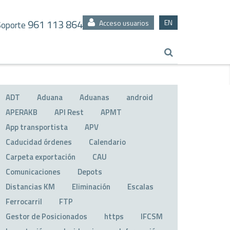
961 113 864
EN
Acceso usuarios
Soporte
ADT
Aduana
Aduanas
android
APERAKB
API Rest
APMT
App transportista
APV
Caducidad órdenes
Calendario
Carpeta exportación
CAU
Comunicaciones
Depots
Distancias KM
Eliminación
Escalas
Ferrocarril
FTP
Gestor de Posicionados
https
IFCSM