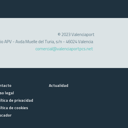
© 2023 Valenciaport
cio APV - Avda Muelle del Turia, s/n - 46024 Valencia
comercial@valenciaportpcs.net
ntacto
Actualidad
so legal
ítica de privacidad
ítica de cookies
scador