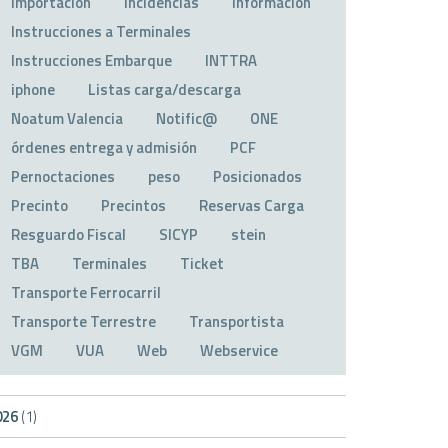
Importación
Incidencias
Información
Instrucciones a Terminales
Instrucciones Embarque
INTTRA
iphone
Listas carga/descarga
Noatum Valencia
Notific@
ONE
órdenes entrega y admisión
PCF
Pernoctaciones
peso
Posicionados
Precinto
Precintos
Reservas Carga
Resguardo Fiscal
SICYP
stein
TBA
Terminales
Ticket
Transporte Ferrocarril
Transporte Terrestre
Transportista
VGM
VUA
Web
Webservice
026
(1)