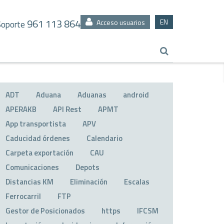
961 113 864
EN
Acceso usuarios
Soporte
ADT
Aduana
Aduanas
android
APERAKB
API Rest
APMT
App transportista
APV
Caducidad órdenes
Calendario
Carpeta exportación
CAU
Comunicaciones
Depots
Distancias KM
Eliminación
Escalas
Ferrocarril
FTP
Gestor de Posicionados
https
IFCSM