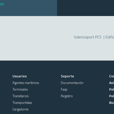
net
Valenciaport PCS
Edifi
Usuarios
Soporte
Co
Avi
Agentes marítimos
Documentación
Pol
Terminales
Faqs
Pol
Transitarios
Registro
Bu
Transportistas
Cargadores