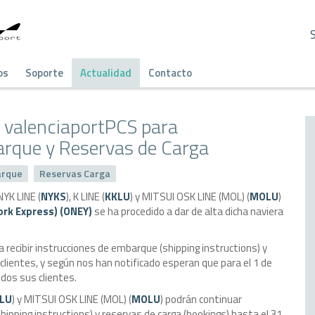
os
Soporte
Actualidad
Contacto
 valenciaportPCS para
arque y Reservas de Carga
arque
Reservas Carga
NYK LINE (
NYKS
), K LINE (
KKLU
) y MITSUI OSK LINE (MOL) (
MOLU
)
rk Express) (ONEY)
se ha procedido a dar de alta dicha naviera
 recibir instrucciones de embarque (shipping instructions) y
clientes, y según nos han notificado esperan que para el 1 de
odos sus clientes.
LU
) y MITSUI OSK LINE (MOL) (
MOLU
) podrán continuar
ipping instructions) y reservas de carga (bookings) hasta el 31