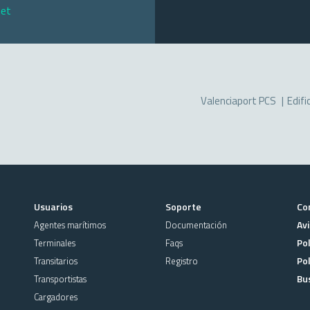
net
Valenciaport PCS
Edifi
Usuarios
Soporte
Co
Avi
Agentes marítimos
Documentación
Pol
Terminales
Faqs
Pol
Transitarios
Registro
Bu
Transportistas
Cargadores