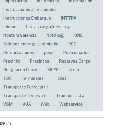
Importación
Incidencias
Información
Instrucciones a Terminales
Instrucciones Embarque
INTTRA
iphone
Listas carga/descarga
Noatum Valencia
Notific@
ONE
órdenes entrega y admisión
PCF
Pernoctaciones
peso
Posicionados
Precinto
Precintos
Reservas Carga
Resguardo Fiscal
SICYP
stein
TBA
Terminales
Ticket
Transporte Ferrocarril
Transporte Terrestre
Transportista
VGM
VUA
Web
Webservice
026
(1)