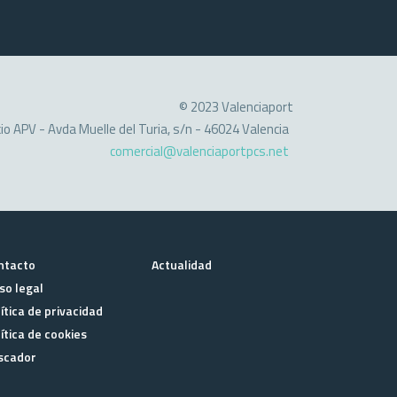
© 2023 Valenciaport
cio APV - Avda Muelle del Turia, s/n - 46024 Valencia
comercial@valenciaportpcs.net
ntacto
Actualidad
so legal
ítica de privacidad
ítica de cookies
scador