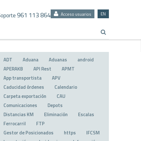
961 113 864
EN
Acceso usuarios
Soporte
ADT
Aduana
Aduanas
android
APERAKB
API Rest
APMT
App transportista
APV
Caducidad órdenes
Calendario
Carpeta exportación
CAU
Comunicaciones
Depots
Distancias KM
Eliminación
Escalas
Ferrocarril
FTP
Gestor de Posicionados
https
IFCSM