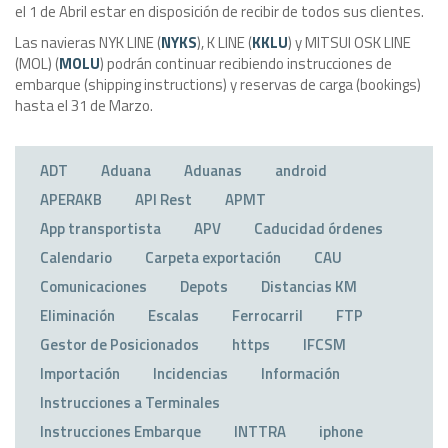
el 1 de Abril estar en disposición de recibir de todos sus clientes.
Las navieras NYK LINE (
NYKS
), K LINE (
KKLU
) y MITSUI OSK LINE
(MOL) (
MOLU
) podrán continuar recibiendo instrucciones de
embarque (shipping instructions) y reservas de carga (bookings)
hasta el 31 de Marzo.
ADT
Aduana
Aduanas
android
APERAKB
API Rest
APMT
App transportista
APV
Caducidad órdenes
Calendario
Carpeta exportación
CAU
Comunicaciones
Depots
Distancias KM
Eliminación
Escalas
Ferrocarril
FTP
Gestor de Posicionados
https
IFCSM
Importación
Incidencias
Información
Instrucciones a Terminales
Instrucciones Embarque
INTTRA
iphone