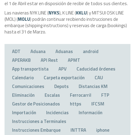
el 1 de Abril estar en disposición de recibir de todos sus clientes.
Las navieras NYK LINE (
NYKS
), K LINE (
KKLU
) y MITSUI OSK LINE
(MOL) (
MOLU
) podrán continuar recibiendo instrucciones de
embarque (shipping instructions) y reservas de carga (bookings)
hasta el 31 de Marzo.
ADT
Aduana
Aduanas
android
APERAKB
API Rest
APMT
App transportista
APV
Caducidad órdenes
Calendario
Carpeta exportación
CAU
Comunicaciones
Depots
Distancias KM
Eliminación
Escalas
Ferrocarril
FTP
Gestor de Posicionados
https
IFCSM
Importación
Incidencias
Información
Instrucciones a Terminales
Instrucciones Embarque
INTTRA
iphone