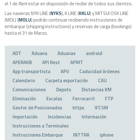
el 1 de Abril estar en disposición de recibir de todos sus clientes.
Las navieras NYK LINE (
NYKS
), K LINE (
KKLU
) y MITSUI OSK LINE
(MOL) (
MOLU
) podrán continuar recibiendo instrucciones de
embarque (shipping instructions) y reservas de carga (bookings)
hasta el 31 de Marzo.
ADT
Aduana
Aduanas
android
APERAKB
API Rest
APMT
App transportista
APV
Caducidad órdenes
Calendario
Carpeta exportación
CAU
Comunicaciones
Depots
Distancias KM
Eliminación
Escalas
Ferrocarril
FTP
Gestor de Posicionados
https
IFCSM
Importación
Incidencias
Información
Instrucciones a Terminales
Instrucciones Embarque
INTTRA
iphone