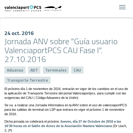
Toggl
navig
24 oct. 2016
Jornada ANV sobre "Guía usuario
ValenciaportPCS CAU Fase I".
27.10.2016
Aduanas
ADT
Terminales
CAU
Transporte Terrestre
El próximo día 1 de noviembre de 2016, entrarán en vigor de los cambios en el uso de
la aplicación de Transporte Terrestre del portal Valenciaportpcs, para cumplir con las
exigencias del CAU ( Código Aduanero de la Unión)
Se va a realizar una Jornada Informativa en la ANV sobre el uso de valenciaportPCS
para las salidas de terminal sin LSP que entrara en vigor el próximo 1 de noviembre
de 2016.
Dicha jornada se celebrará el próximo
Jueves, día 27 de Octubre de 2016 a las
16'30 horas en el Salón de Actos de la Asociación Naviera Valenciana
(Dr Lluch,
2, 2ª)