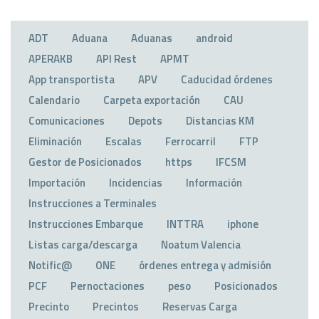
ADT
Aduana
Aduanas
android
APERAKB
API Rest
APMT
App transportista
APV
Caducidad órdenes
Calendario
Carpeta exportación
CAU
Comunicaciones
Depots
Distancias KM
Eliminación
Escalas
Ferrocarril
FTP
Gestor de Posicionados
https
IFCSM
Importación
Incidencias
Información
Instrucciones a Terminales
Instrucciones Embarque
INTTRA
iphone
Listas carga/descarga
Noatum Valencia
Notific@
ONE
órdenes entrega y admisión
PCF
Pernoctaciones
peso
Posicionados
Precinto
Precintos
Reservas Carga