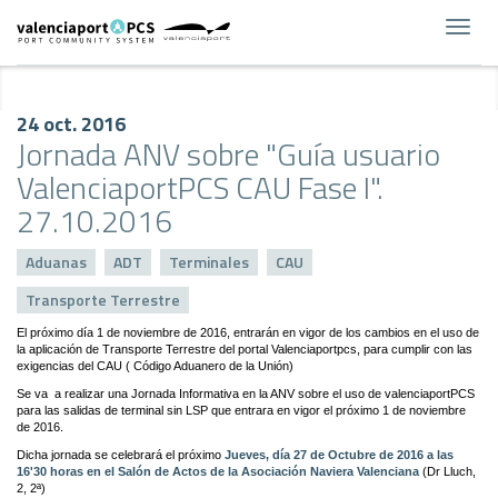
Toggl
navig
24 oct. 2016
Jornada ANV sobre "Guía usuario
ValenciaportPCS CAU Fase I".
27.10.2016
Aduanas
ADT
Terminales
CAU
Transporte Terrestre
El próximo día 1 de noviembre de 2016, entrarán en vigor de los cambios en el uso de
la aplicación de Transporte Terrestre del portal Valenciaportpcs, para cumplir con las
exigencias del CAU ( Código Aduanero de la Unión)
Se va a realizar una Jornada Informativa en la ANV sobre el uso de valenciaportPCS
para las salidas de terminal sin LSP que entrara en vigor el próximo 1 de noviembre
de 2016.
Dicha jornada se celebrará el próximo
Jueves, día 27 de Octubre de 2016 a las
16'30 horas en el Salón de Actos de la Asociación Naviera Valenciana
(Dr Lluch,
2, 2ª)