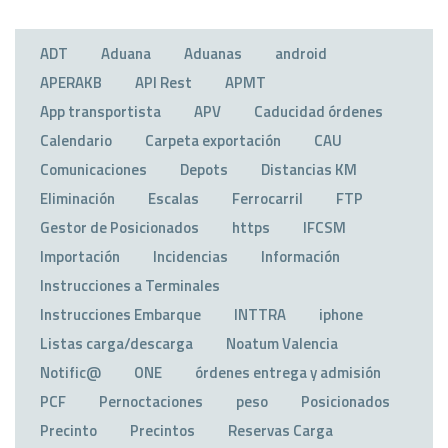
ADT
Aduana
Aduanas
android
APERAKB
API Rest
APMT
App transportista
APV
Caducidad órdenes
Calendario
Carpeta exportación
CAU
Comunicaciones
Depots
Distancias KM
Eliminación
Escalas
Ferrocarril
FTP
Gestor de Posicionados
https
IFCSM
Importación
Incidencias
Información
Instrucciones a Terminales
Instrucciones Embarque
INTTRA
iphone
Listas carga/descarga
Noatum Valencia
Notific@
ONE
órdenes entrega y admisión
PCF
Pernoctaciones
peso
Posicionados
Precinto
Precintos
Reservas Carga