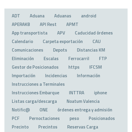
ADT
Aduana
Aduanas
android
APERAKB
API Rest
APMT
App transportista
APV
Caducidad órdenes
Calendario
Carpeta exportación
CAU
Comunicaciones
Depots
Distancias KM
Eliminación
Escalas
Ferrocarril
FTP
Gestor de Posicionados
https
IFCSM
Importación
Incidencias
Información
Instrucciones a Terminales
Instrucciones Embarque
INTTRA
iphone
Listas carga/descarga
Noatum Valencia
Notific@
ONE
órdenes entrega y admisión
PCF
Pernoctaciones
peso
Posicionados
Precinto
Precintos
Reservas Carga