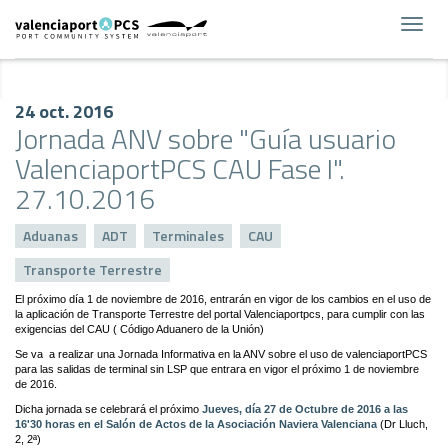
Toggl
navig
24 oct. 2016
Jornada ANV sobre "Guía usuario
ValenciaportPCS CAU Fase I".
27.10.2016
Aduanas
ADT
Terminales
CAU
Transporte Terrestre
El próximo día 1 de noviembre de 2016, entrarán en vigor de los cambios en el uso de
la aplicación de Transporte Terrestre del portal Valenciaportpcs, para cumplir con las
exigencias del CAU ( Código Aduanero de la Unión)
Se va a realizar una Jornada Informativa en la ANV sobre el uso de valenciaportPCS
para las salidas de terminal sin LSP que entrara en vigor el próximo 1 de noviembre
de 2016.
Dicha jornada se celebrará el próximo
Jueves, día 27 de Octubre de 2016 a las
16'30 horas en el Salón de Actos de la Asociación Naviera Valenciana
(Dr Lluch,
2, 2ª)