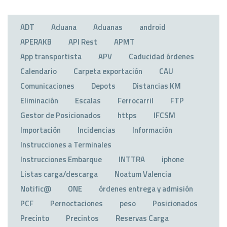
ADT
Aduana
Aduanas
android
APERAKB
API Rest
APMT
App transportista
APV
Caducidad órdenes
Calendario
Carpeta exportación
CAU
Comunicaciones
Depots
Distancias KM
Eliminación
Escalas
Ferrocarril
FTP
Gestor de Posicionados
https
IFCSM
Importación
Incidencias
Información
Instrucciones a Terminales
Instrucciones Embarque
INTTRA
iphone
Listas carga/descarga
Noatum Valencia
Notific@
ONE
órdenes entrega y admisión
PCF
Pernoctaciones
peso
Posicionados
Precinto
Precintos
Reservas Carga