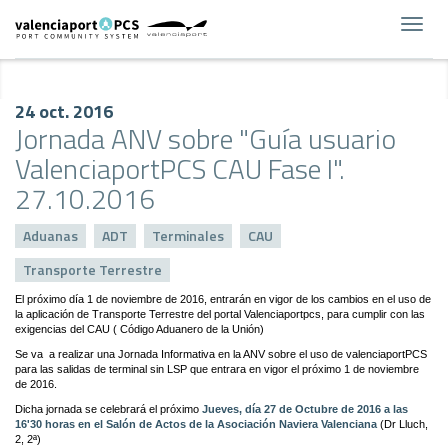
Toggl
navig
24 oct. 2016
Jornada ANV sobre "Guía usuario
ValenciaportPCS CAU Fase I".
27.10.2016
Aduanas
ADT
Terminales
CAU
Transporte Terrestre
El próximo día 1 de noviembre de 2016, entrarán en vigor de los cambios en el uso de
la aplicación de Transporte Terrestre del portal Valenciaportpcs, para cumplir con las
exigencias del CAU ( Código Aduanero de la Unión)
Se va a realizar una Jornada Informativa en la ANV sobre el uso de valenciaportPCS
para las salidas de terminal sin LSP que entrara en vigor el próximo 1 de noviembre
de 2016.
Dicha jornada se celebrará el próximo
Jueves, día 27 de Octubre de 2016 a las
16'30 horas en el Salón de Actos de la Asociación Naviera Valenciana
(Dr Lluch,
2, 2ª)