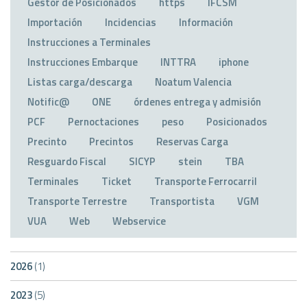
Gestor de Posicionados
https
IFCSM
Importación
Incidencias
Información
Instrucciones a Terminales
Instrucciones Embarque
INTTRA
iphone
Listas carga/descarga
Noatum Valencia
Notific@
ONE
órdenes entrega y admisión
PCF
Pernoctaciones
peso
Posicionados
Precinto
Precintos
Reservas Carga
Resguardo Fiscal
SICYP
stein
TBA
Terminales
Ticket
Transporte Ferrocarril
Transporte Terrestre
Transportista
VGM
VUA
Web
Webservice
2026
(1)
2023
(5)