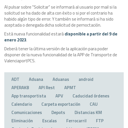
Al pulsar sobre "Solicitar" se informará al usuario por mail si la
solicitud se ha dado de alta con éxito o si por el contrario ha
habido algún tipo de error. Y también se informará si ha sido
aceptada o denegada dicha solicitud de pernoctación.
Está nueva funcionalidad estará
disponible a partir del 9 de
enero 2023
.
Deberá tener la última versión de la aplicación para poder
disponer de la nueva funcionalidad de la APP de Transporte de
ValenciaportPCS.
ADT
Aduana
Aduanas
android
APERAKB
API Rest
APMT
App transportista
APV
Caducidad órdenes
Calendario
Carpeta exportación
CAU
Comunicaciones
Depots
Distancias KM
Eliminación
Escalas
Ferrocarril
FTP