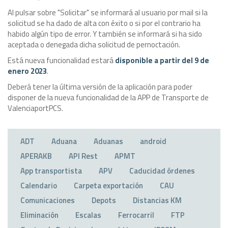
Al pulsar sobre "Solicitar" se informará al usuario por mail si la
solicitud se ha dado de alta con éxito o si por el contrario ha
habido algún tipo de error. Y también se informará si ha sido
aceptada o denegada dicha solicitud de pernoctación.
Está nueva funcionalidad estará
disponible a partir del 9 de
enero 2023
.
Deberá tener la última versión de la aplicación para poder
disponer de la nueva funcionalidad de la APP de Transporte de
ValenciaportPCS.
ADT
Aduana
Aduanas
android
APERAKB
API Rest
APMT
App transportista
APV
Caducidad órdenes
Calendario
Carpeta exportación
CAU
Comunicaciones
Depots
Distancias KM
Eliminación
Escalas
Ferrocarril
FTP