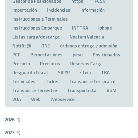
Gestor de Posicionados
https
IFCSM
Importación
Incidencias
Información
Instrucciones a Terminales
Instrucciones Embarque
INTTRA
iphone
Listas carga/descarga
Noatum Valencia
Notific@
ONE
órdenes entrega y admisión
PCF
Pernoctaciones
peso
Posicionados
Precinto
Precintos
Reservas Carga
Resguardo Fiscal
SICYP
stein
TBA
Terminales
Ticket
Transporte Ferrocarril
Transporte Terrestre
Transportista
VGM
VUA
Web
Webservice
2026
(1)
2023
(5)