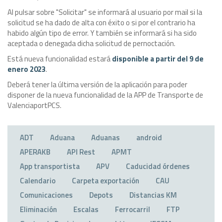
Al pulsar sobre "Solicitar" se informará al usuario por mail si la
solicitud se ha dado de alta con éxito o si por el contrario ha
habido algún tipo de error. Y también se informará si ha sido
aceptada o denegada dicha solicitud de pernoctación.
Está nueva funcionalidad estará
disponible a partir del 9 de
enero 2023
.
Deberá tener la última versión de la aplicación para poder
disponer de la nueva funcionalidad de la APP de Transporte de
ValenciaportPCS.
ADT
Aduana
Aduanas
android
APERAKB
API Rest
APMT
App transportista
APV
Caducidad órdenes
Calendario
Carpeta exportación
CAU
Comunicaciones
Depots
Distancias KM
Eliminación
Escalas
Ferrocarril
FTP