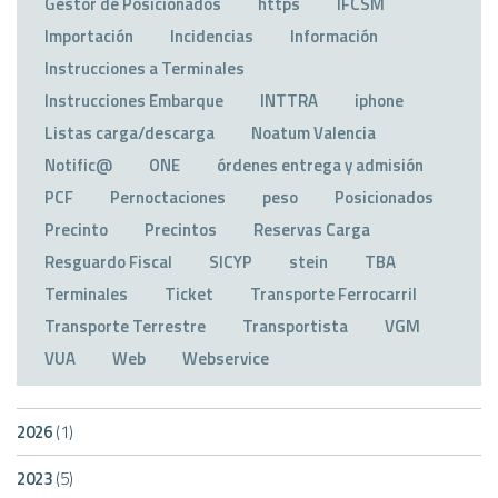
Gestor de Posicionados
https
IFCSM
Importación
Incidencias
Información
Instrucciones a Terminales
Instrucciones Embarque
INTTRA
iphone
Listas carga/descarga
Noatum Valencia
Notific@
ONE
órdenes entrega y admisión
PCF
Pernoctaciones
peso
Posicionados
Precinto
Precintos
Reservas Carga
Resguardo Fiscal
SICYP
stein
TBA
Terminales
Ticket
Transporte Ferrocarril
Transporte Terrestre
Transportista
VGM
VUA
Web
Webservice
2026
(1)
2023
(5)