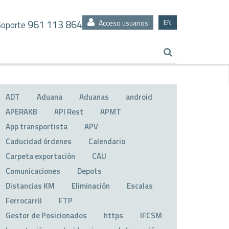
961 113 864
EN
Acceso usuarios
Soporte
ADT
Aduana
Aduanas
android
APERAKB
API Rest
APMT
App transportista
APV
Caducidad órdenes
Calendario
Carpeta exportación
CAU
Comunicaciones
Depots
Distancias KM
Eliminación
Escalas
Ferrocarril
FTP
Gestor de Posicionados
https
IFCSM