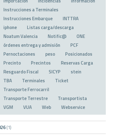
Importación
Incidencias
Información
Instrucciones a Terminales
Instrucciones Embarque
INTTRA
iphone
Listas carga/descarga
Noatum Valencia
Notific@
ONE
órdenes entrega y admisión
PCF
Pernoctaciones
peso
Posicionados
Precinto
Precintos
Reservas Carga
Resguardo Fiscal
SICYP
stein
TBA
Terminales
Ticket
Transporte Ferrocarril
Transporte Terrestre
Transportista
VGM
VUA
Web
Webservice
026
(1)