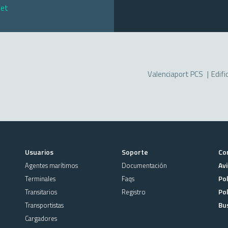
net
Valenciaport PCS
Edifi
Usuarios
Soporte
Co
Avi
Agentes marítimos
Documentación
Pol
Terminales
Faqs
Pol
Transitarios
Registro
Bu
Transportistas
Cargadores