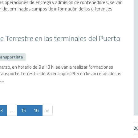
e las operaciones de entrega y admisión de contenedores, se van
 en determinados campos de información de los diferentes
 Terrestre en las terminales del Puerto
ansportista
marzo, en horario de 9 a 13 h. se van a realizar formaciones
Transporte Terrestre de ValenciaportPCS en los accesos de las
A…
3
...
15
16
»
2