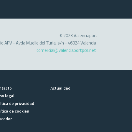
© 2023 Valenciaport
cio APV - Avda Muelle del Turia, s/n - 46024 Valencia
comercial@valenciaportpcs.net
ntacto
Actualidad
so legal
ítica de privacidad
ítica de cookies
scador