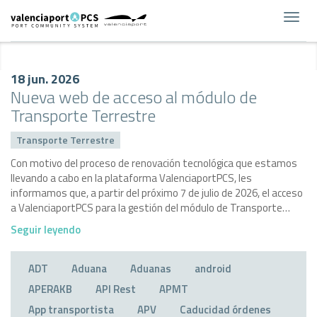
Toggl
navig
18 jun. 2026
Nueva web de acceso al módulo de
Transporte Terrestre
Transporte Terrestre
Con motivo del proceso de renovación tecnológica que estamos
llevando a cabo en la plataforma ValenciaportPCS, les
informamos que, a partir del próximo 7 de julio de 2026, el acceso
a ValenciaportPCS para la gestión del módulo de Transporte…
Seguir leyendo
ADT
Aduana
Aduanas
android
APERAKB
API Rest
APMT
App transportista
APV
Caducidad órdenes