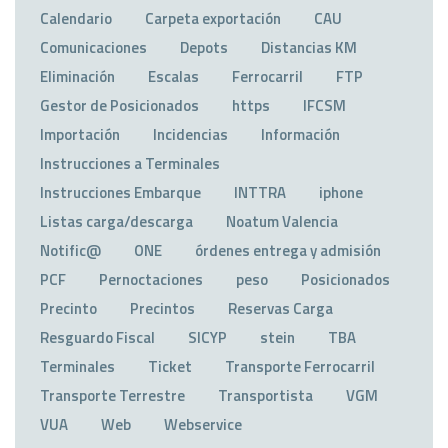
Calendario
Carpeta exportación
CAU
Comunicaciones
Depots
Distancias KM
Eliminación
Escalas
Ferrocarril
FTP
Gestor de Posicionados
https
IFCSM
Importación
Incidencias
Información
Instrucciones a Terminales
Instrucciones Embarque
INTTRA
iphone
Listas carga/descarga
Noatum Valencia
Notific@
ONE
órdenes entrega y admisión
PCF
Pernoctaciones
peso
Posicionados
Precinto
Precintos
Reservas Carga
Resguardo Fiscal
SICYP
stein
TBA
Terminales
Ticket
Transporte Ferrocarril
Transporte Terrestre
Transportista
VGM
VUA
Web
Webservice