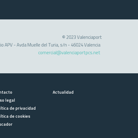
© 2023 Valenciaport
cio APV - Avda Muelle del Turia, s/n - 46024 Valencia
comercial@valenciaportpcs.net
ntacto
Actualidad
so legal
ítica de privacidad
ítica de cookies
scador