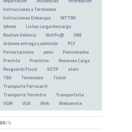
Importación
Incidencias
Información
Instrucciones a Terminales
Instrucciones Embarque
INTTRA
iphone
Listas carga/descarga
Noatum Valencia
Notific@
ONE
órdenes entrega y admisión
PCF
Pernoctaciones
peso
Posicionados
Precinto
Precintos
Reservas Carga
Resguardo Fiscal
SICYP
stein
TBA
Terminales
Ticket
Transporte Ferrocarril
Transporte Terrestre
Transportista
VGM
VUA
Web
Webservice
026
(1)