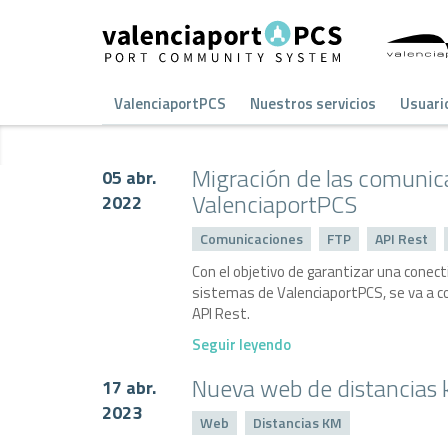
ValenciaportPCS
Nuestros servicios
Usuari
Migración de las comunic
05 abr.
ValenciaportPCS
2022
Comunicaciones
FTP
API Rest
Con el objetivo de garantizar una conect
sistemas de ValenciaportPCS, se va a co
API Rest.
Seguir leyendo
Nueva web de distancias 
17 abr.
2023
Web
Distancias KM