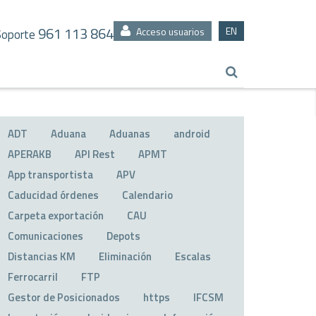
961 113 864
EN
Acceso usuarios
Soporte
ADT
Aduana
Aduanas
android
APERAKB
API Rest
APMT
App transportista
APV
Caducidad órdenes
Calendario
Carpeta exportación
CAU
Comunicaciones
Depots
Distancias KM
Eliminación
Escalas
Ferrocarril
FTP
Gestor de Posicionados
https
IFCSM