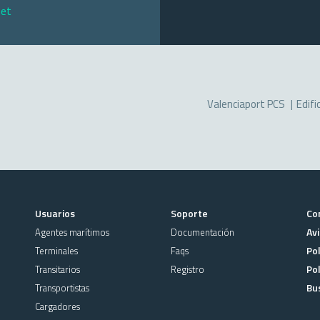
net
Valenciaport PCS
Edifi
Usuarios
Soporte
Co
Avi
Agentes marítimos
Documentación
Pol
Terminales
Faqs
Pol
Transitarios
Registro
Bu
Transportistas
Cargadores