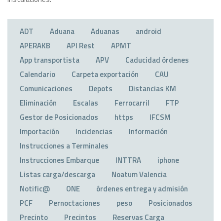
ADT
Aduana
Aduanas
android
APERAKB
API Rest
APMT
App transportista
APV
Caducidad órdenes
Calendario
Carpeta exportación
CAU
Comunicaciones
Depots
Distancias KM
Eliminación
Escalas
Ferrocarril
FTP
Gestor de Posicionados
https
IFCSM
Importación
Incidencias
Información
Instrucciones a Terminales
Instrucciones Embarque
INTTRA
iphone
Listas carga/descarga
Noatum Valencia
Notific@
ONE
órdenes entrega y admisión
PCF
Pernoctaciones
peso
Posicionados
Precinto
Precintos
Reservas Carga