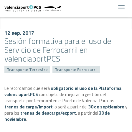
Toggl
navig
12 sep. 2017
Sesión formativa para el uso del
Servicio de Ferrocarril en
valenciaportPCS
Transporte Terrestre
Transporte Ferrocarril
Le recordamos que será
obligatorio el uso de la Plataforma
valenciaportPCS
con objeto de mejorar la gestión del
transporte por ferrocarril en el Puerto de Valencia. Para los
trenes de carga/import
lo será a partir del
30 de septiembre
y
para los
trenes de descarga/export
, a partir del
30 de
noviembre
.