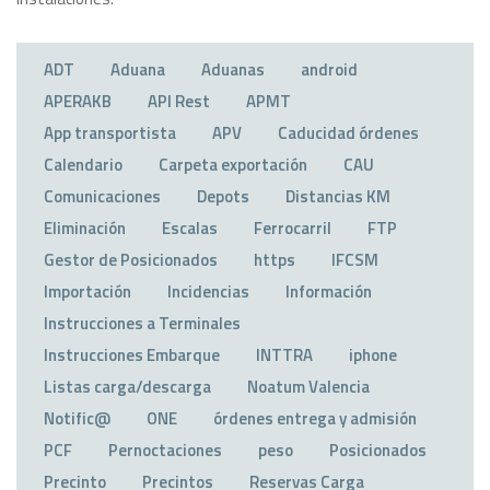
ADT
Aduana
Aduanas
android
APERAKB
API Rest
APMT
App transportista
APV
Caducidad órdenes
Calendario
Carpeta exportación
CAU
Comunicaciones
Depots
Distancias KM
Eliminación
Escalas
Ferrocarril
FTP
Gestor de Posicionados
https
IFCSM
Importación
Incidencias
Información
Instrucciones a Terminales
Instrucciones Embarque
INTTRA
iphone
Listas carga/descarga
Noatum Valencia
Notific@
ONE
órdenes entrega y admisión
PCF
Pernoctaciones
peso
Posicionados
Precinto
Precintos
Reservas Carga