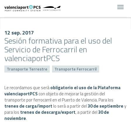
Toggl
navig
12 sep. 2017
Sesión formativa para el uso del
Servicio de Ferrocarril en
valenciaportPCS
Transporte Terrestre
Transporte Ferrocarril
Le recordamos que será
obligatorio el uso de la Plataforma
valenciaportPCS
con objeto de mejorar la gestión del
transporte por ferrocarril en el Puerto de Valencia. Para los
trenes de carga/import
lo será a partir del
30 de septiembre
y
para los
trenes de descarga/export
, a partir del
30 de
noviembre
.