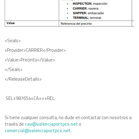
<Seals>
<Provider>CARRIER</Provider>
<Value>Precinto</Value>
</Seals>
</ReleaseDetails>
SEL+987654+CA+++REL
Si tiene cualquier consulta, no dude en contactar con nosotros a
través de
cau@valenciaportpcs.net
o
comercial@valenciaportpcs.net
.