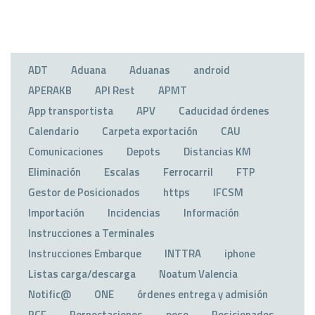
ADT
Aduana
Aduanas
android
APERAKB
API Rest
APMT
App transportista
APV
Caducidad órdenes
Calendario
Carpeta exportación
CAU
Comunicaciones
Depots
Distancias KM
Eliminación
Escalas
Ferrocarril
FTP
Gestor de Posicionados
https
IFCSM
Importación
Incidencias
Información
Instrucciones a Terminales
Instrucciones Embarque
INTTRA
iphone
Listas carga/descarga
Noatum Valencia
Notific@
ONE
órdenes entrega y admisión
PCF
Pernoctaciones
peso
Posicionados