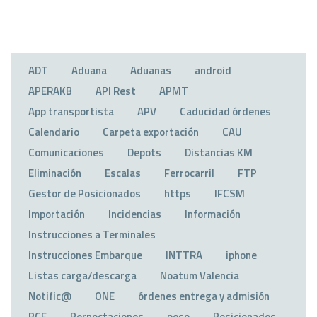
ADT
Aduana
Aduanas
android
APERAKB
API Rest
APMT
App transportista
APV
Caducidad órdenes
Calendario
Carpeta exportación
CAU
Comunicaciones
Depots
Distancias KM
Eliminación
Escalas
Ferrocarril
FTP
Gestor de Posicionados
https
IFCSM
Importación
Incidencias
Información
Instrucciones a Terminales
Instrucciones Embarque
INTTRA
iphone
Listas carga/descarga
Noatum Valencia
Notific@
ONE
órdenes entrega y admisión
PCF
Pernoctaciones
peso
Posicionados