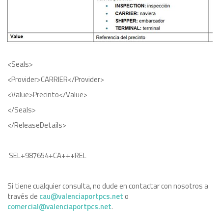
<Seals>
<Provider>CARRIER</Provider>
<Value>Precinto</Value>
</Seals>
</ReleaseDetails>
SEL+987654+CA+++REL
Si tiene cualquier consulta, no dude en contactar con nosotros a
través de
cau@valenciaportpcs.net
o
comercial@valenciaportpcs.net
.