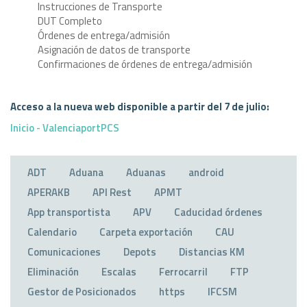
Instrucciones de Transporte
DUT Completo
Órdenes de entrega/admisión
Asignación de datos de transporte
Confirmaciones de órdenes de entrega/admisión
Acceso a la nueva web disponible a partir del 7 de julio:
Inicio - ValenciaportPCS
ADT
Aduana
Aduanas
android
APERAKB
API Rest
APMT
App transportista
APV
Caducidad órdenes
Calendario
Carpeta exportación
CAU
Comunicaciones
Depots
Distancias KM
Eliminación
Escalas
Ferrocarril
FTP
Gestor de Posicionados
https
IFCSM