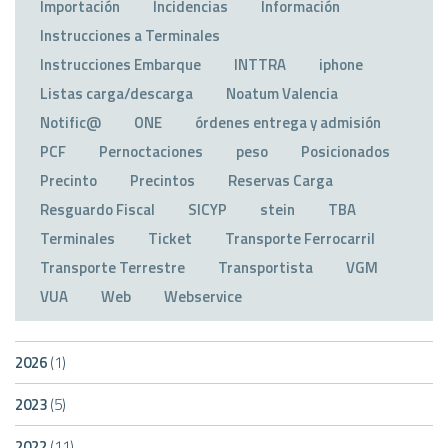
Importación
Incidencias
Información
Instrucciones a Terminales
Instrucciones Embarque
INTTRA
iphone
Listas carga/descarga
Noatum Valencia
Notific@
ONE
órdenes entrega y admisión
PCF
Pernoctaciones
peso
Posicionados
Precinto
Precintos
Reservas Carga
Resguardo Fiscal
SICYP
stein
TBA
Terminales
Ticket
Transporte Ferrocarril
Transporte Terrestre
Transportista
VGM
VUA
Web
Webservice
2026
(1)
2023
(5)
2022
(11)