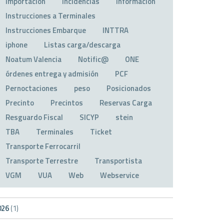
Importación
Incidencias
Información
Instrucciones a Terminales
Instrucciones Embarque
INTTRA
iphone
Listas carga/descarga
Noatum Valencia
Notific@
ONE
órdenes entrega y admisión
PCF
Pernoctaciones
peso
Posicionados
Precinto
Precintos
Reservas Carga
Resguardo Fiscal
SICYP
stein
TBA
Terminales
Ticket
Transporte Ferrocarril
Transporte Terrestre
Transportista
VGM
VUA
Web
Webservice
026
(1)