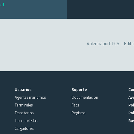
net
Valenciaport PCS
Edifi
Usuarios
Soporte
Co
Avi
Agentes marítimos
Documentación
Pol
Terminales
Faqs
Pol
Transitarios
Registro
Bu
Transportistas
Cargadores