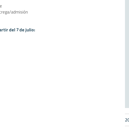
te
trega/admisión
tir del 7 de julio:
2