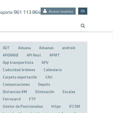
961 113 864
EN
Acceso usuarios
Soporte
ADT
Aduana
Aduanas
android
APERAKB
API Rest
APMT
App transportista
APV
Caducidad órdenes
Calendario
Carpeta exportación
CAU
Comunicaciones
Depots
Distancias KM
Eliminación
Escalas
Ferrocarril
FTP
Gestor de Posicionados
https
IFCSM