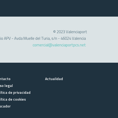
© 2023 Valenciaport
cio APV - Avda Muelle del Turia, s/n - 46024 Valencia
comercial@valenciaportpcs.net
ntacto
Actualidad
so legal
ítica de privacidad
ítica de cookies
scador