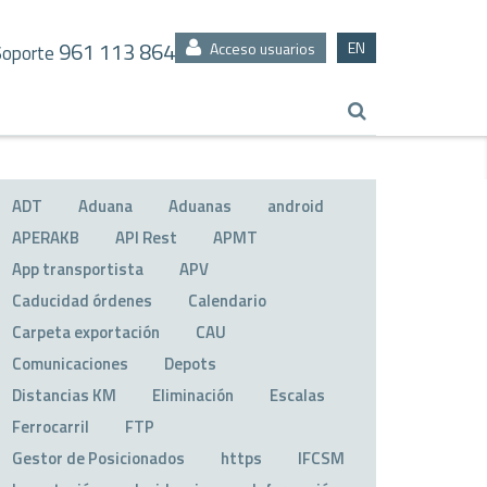
961 113 864
EN
Acceso usuarios
Soporte
ADT
Aduana
Aduanas
android
APERAKB
API Rest
APMT
App transportista
APV
Caducidad órdenes
Calendario
Carpeta exportación
CAU
Comunicaciones
Depots
Distancias KM
Eliminación
Escalas
Ferrocarril
FTP
Gestor de Posicionados
https
IFCSM