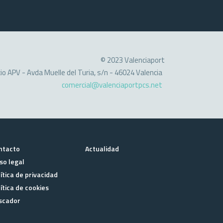
© 2023 Valenciaport
cio APV - Avda Muelle del Turia, s/n - 46024 Valencia
comercial@valenciaportpcs.net
ntacto
Actualidad
so legal
ítica de privacidad
ítica de cookies
scador