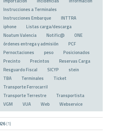
Importación
Incidencias
Información
Instrucciones a Terminales
Instrucciones Embarque
INTTRA
iphone
Listas carga/descarga
Noatum Valencia
Notific@
ONE
órdenes entrega y admisión
PCF
Pernoctaciones
peso
Posicionados
Precinto
Precintos
Reservas Carga
Resguardo Fiscal
SICYP
stein
TBA
Terminales
Ticket
Transporte Ferrocarril
Transporte Terrestre
Transportista
VGM
VUA
Web
Webservice
026
(1)