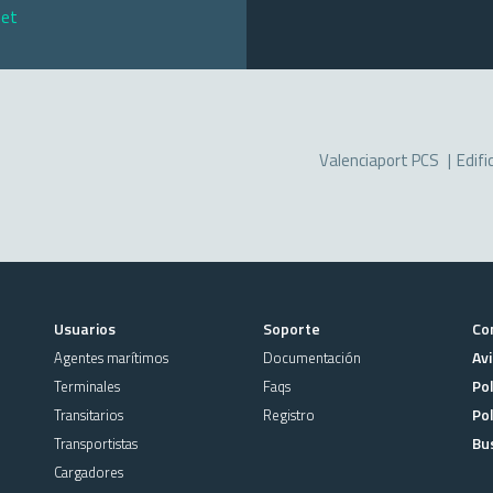
net
Valenciaport PCS
Edifi
Usuarios
Soporte
Co
Avi
Agentes marítimos
Documentación
Pol
Terminales
Faqs
Pol
Transitarios
Registro
Bu
Transportistas
Cargadores