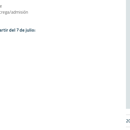
te
trega/admisión
tir del 7 de julio:
2