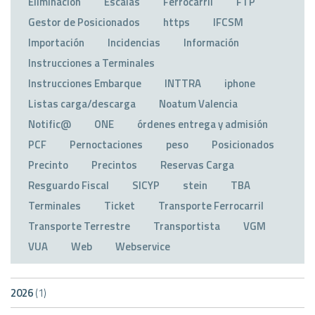
Eliminación
Escalas
Ferrocarril
FTP
Gestor de Posicionados
https
IFCSM
Importación
Incidencias
Información
Instrucciones a Terminales
Instrucciones Embarque
INTTRA
iphone
Listas carga/descarga
Noatum Valencia
Notific@
ONE
órdenes entrega y admisión
PCF
Pernoctaciones
peso
Posicionados
Precinto
Precintos
Reservas Carga
Resguardo Fiscal
SICYP
stein
TBA
Terminales
Ticket
Transporte Ferrocarril
Transporte Terrestre
Transportista
VGM
VUA
Web
Webservice
2026
(1)