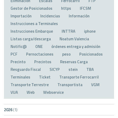
Eliminación
Escalas
Ferrocarril
FTP
Gestor de Posicionados
https
IFCSM
Importación
Incidencias
Información
Instrucciones a Terminales
Instrucciones Embarque
INTTRA
iphone
Listas carga/descarga
Noatum Valencia
Notific@
ONE
órdenes entrega y admisión
PCF
Pernoctaciones
peso
Posicionados
Precinto
Precintos
Reservas Carga
Resguardo Fiscal
SICYP
stein
TBA
Terminales
Ticket
Transporte Ferrocarril
Transporte Terrestre
Transportista
VGM
VUA
Web
Webservice
2026
(1)