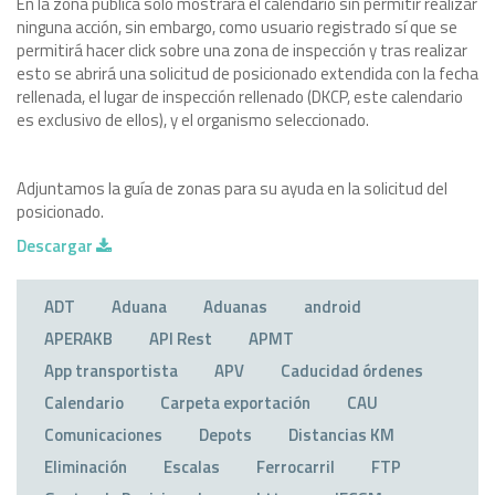
En la zona pública sólo mostrará el calendario sin permitir realizar
ninguna acción, sin embargo, como usuario registrado sí que se
permitirá hacer click sobre una zona de inspección y tras realizar
esto se abrirá una solicitud de posicionado extendida con la fecha
rellenada, el lugar de inspección rellenado (DKCP, este calendario
es exclusivo de ellos), y el organismo seleccionado.
Adjuntamos la guía de zonas para su ayuda en la solicitud del
posicionado.
Descargar
ADT
Aduana
Aduanas
android
APERAKB
API Rest
APMT
App transportista
APV
Caducidad órdenes
Calendario
Carpeta exportación
CAU
Comunicaciones
Depots
Distancias KM
Eliminación
Escalas
Ferrocarril
FTP