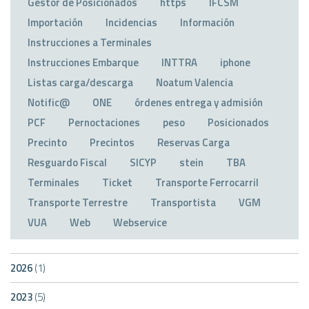
Gestor de Posicionados
https
IFCSM
Importación
Incidencias
Información
Instrucciones a Terminales
Instrucciones Embarque
INTTRA
iphone
Listas carga/descarga
Noatum Valencia
Notific@
ONE
órdenes entrega y admisión
PCF
Pernoctaciones
peso
Posicionados
Precinto
Precintos
Reservas Carga
Resguardo Fiscal
SICYP
stein
TBA
Terminales
Ticket
Transporte Ferrocarril
Transporte Terrestre
Transportista
VGM
VUA
Web
Webservice
2026
(1)
2023
(5)