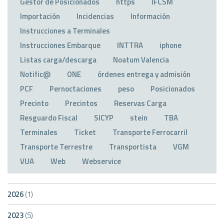
Gestor de Posicionados
https
IFCSM
Importación
Incidencias
Información
Instrucciones a Terminales
Instrucciones Embarque
INTTRA
iphone
Listas carga/descarga
Noatum Valencia
Notific@
ONE
órdenes entrega y admisión
PCF
Pernoctaciones
peso
Posicionados
Precinto
Precintos
Reservas Carga
Resguardo Fiscal
SICYP
stein
TBA
Terminales
Ticket
Transporte Ferrocarril
Transporte Terrestre
Transportista
VGM
VUA
Web
Webservice
2026
(1)
2023
(5)