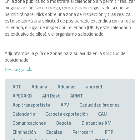
En la zona pública sólo mostrará el calendario sin permitir realizar
ninguna acción, sin embargo, como usuario registrado sí que se
permitirá hacer click sobre una zona de inspección y tras realizar
esto se abrirá una solicitud de posicionado extendida con la fecha
rellenada, el lugar de inspección rellenado (DKCP, este calendario
es exclusivo de ellos), y el organismo seleccionado.
Adjuntamos la guía de zonas para su ayuda en la solicitud del
posicionado.
Descargar
ADT
Aduana
Aduanas
android
APERAKB
API Rest
APMT
App transportista
APV
Caducidad órdenes
Calendario
Carpeta exportación
CAU
Comunicaciones
Depots
Distancias KM
Eliminación
Escalas
Ferrocarril
FTP