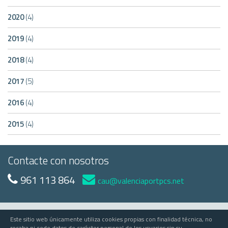
2020
(4)
2019
(4)
2018
(4)
2017
(5)
2016
(4)
2015
(4)
Contacte con nosotros
961 113 864
cau@valenciaportpcs.net
Este sitio web únicamente utiliza cookies propias con finalidad técnica, no
© 2023 Valenciaport
recaba ni cede datos de carácter personal de los usuarios sin su