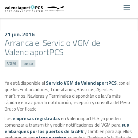
Toggl
navig
21 jun. 2016
Arranca el Servicio VGM de
ValenciaportPCS
VGM
peso
Ya está disponible el
Servicio VGM de ValenciaportPCS
, con el
que los Embarcadores, Transitarios, Básculas, Agentes
marítimos, Navieras y Terminales dispondrán de la vía más
rápida y eficaz para la notificación, recepción y consulta del Peso
Bruto Verificado.
Las
empresas registradas
en ValenciaportPCS ya pueden
comenzar a transmitir y recibir notificaciones del VGM para
sus
embarques por los puertos de la APV
y también para aquellos
embarques por
otros puertos
, cuando el Booking y/o la Nota de