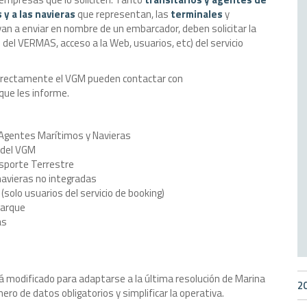
y a las navieras
que representan, las
terminales
y
an a enviar en nombre de un embarcador, deben solicitar la
 del VERMAS, acceso a la Web, usuarios, etc) del servicio
directamente el VGM pueden contactar con
que les informe.
 Agentes Marítimos y Navieras
 del VGM
nsporte Terrestre
 navieras no integradas
solo usuarios del servicio de booking)
barque
as
rá modificado para adaptarse a la última resolución de Marina
2
ero de datos obligatorios y simplificar la operativa.