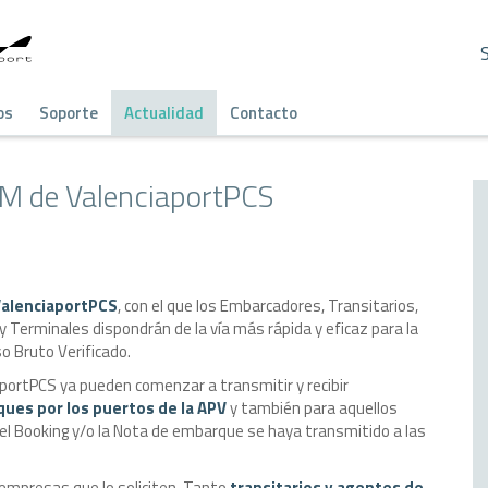
os
Soporte
Actualidad
Contacto
GM de ValenciaportPCS
ValenciaportPCS
, con el que los Embarcadores, Transitarios,
 Terminales dispondrán de la vía más rápida y eficaz para la
so Bruto Verificado.
portPCS ya pueden comenzar a transmitir y recibir
ues por los puertos de la APV
y también para aquellos
 el Booking y/o la Nota de embarque se haya transmitido a las
 empresas que lo soliciten. Tanto
transitarios y agentes de