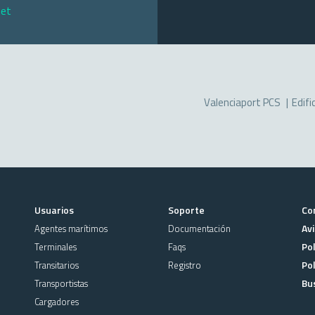
net
Valenciaport PCS
Edifi
Usuarios
Soporte
Co
Avi
Agentes marítimos
Documentación
Pol
Terminales
Faqs
Pol
Transitarios
Registro
Bu
Transportistas
Cargadores