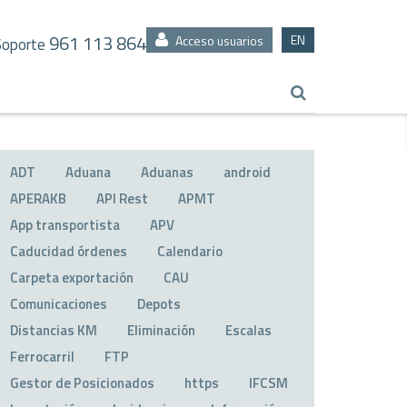
961 113 864
EN
Acceso usuarios
Soporte
ADT
Aduana
Aduanas
android
APERAKB
API Rest
APMT
App transportista
APV
Caducidad órdenes
Calendario
Carpeta exportación
CAU
Comunicaciones
Depots
Distancias KM
Eliminación
Escalas
Ferrocarril
FTP
Gestor de Posicionados
https
IFCSM