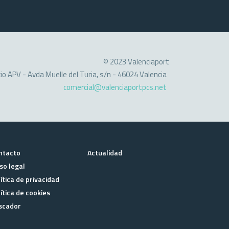
© 2023 Valenciaport
cio APV - Avda Muelle del Turia, s/n - 46024 Valencia
comercial@valenciaportpcs.net
ntacto
Actualidad
so legal
ítica de privacidad
ítica de cookies
scador