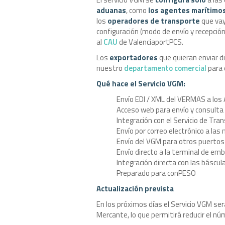
aduanas
, como
los agentes marítimos 
los
operadores de transporte
que vay
configuración (modo de envío y recepción
al
CAU
de ValenciaportPCS.
Los
exportadores
que quieran enviar 
nuestro
departamento comercial
para 
Qué hace el Servicio VGM:
Envío EDI / XML del VERMAS a los
Acceso web para envío y consulta
Integración con el Servicio de Tra
Envío por correo electrónico a las
Envío del VGM para otros puertos (
Envío directo a la terminal de em
Integración directa con las báscul
Preparado para conPESO
Actualización prevista
En los próximos días el Servicio VGM se
Mercante, lo que permitirá reducir el núm