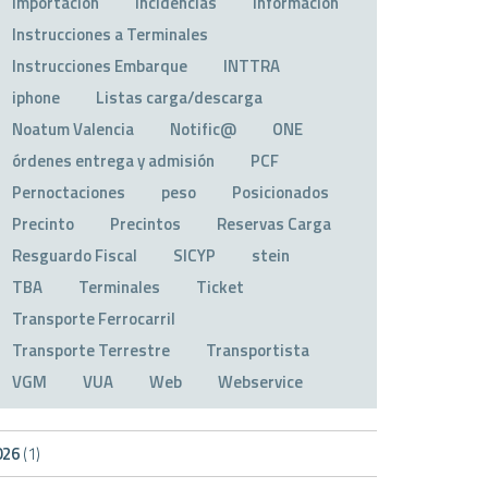
Importación
Incidencias
Información
Instrucciones a Terminales
Instrucciones Embarque
INTTRA
iphone
Listas carga/descarga
Noatum Valencia
Notific@
ONE
órdenes entrega y admisión
PCF
Pernoctaciones
peso
Posicionados
Precinto
Precintos
Reservas Carga
Resguardo Fiscal
SICYP
stein
TBA
Terminales
Ticket
Transporte Ferrocarril
Transporte Terrestre
Transportista
VGM
VUA
Web
Webservice
026
(1)