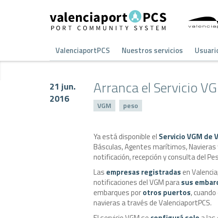
ValenciaportPCS
Nuestros servicios
Usuari
Arranca el Servicio V
21 jun.
2016
VGM
peso
Ya está disponible el
Servicio VGM de 
Básculas, Agentes marítimos, Navieras y
notificación, recepción y consulta del Pe
Las
empresas registradas
en Valencia
notificaciones del VGM para
sus embarq
embarques por
otros puertos
, cuando
navieras a través de ValenciaportPCS.
El servicio VGM se
configurá solo
a las