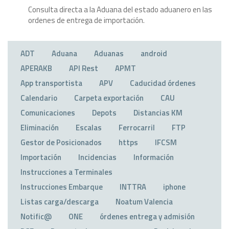
Consulta directa a la Aduana del estado aduanero en las
ordenes de entrega de importación.
ADT
Aduana
Aduanas
android
APERAKB
API Rest
APMT
App transportista
APV
Caducidad órdenes
Calendario
Carpeta exportación
CAU
Comunicaciones
Depots
Distancias KM
Eliminación
Escalas
Ferrocarril
FTP
Gestor de Posicionados
https
IFCSM
Importación
Incidencias
Información
Instrucciones a Terminales
Instrucciones Embarque
INTTRA
iphone
Listas carga/descarga
Noatum Valencia
Notific@
ONE
órdenes entrega y admisión