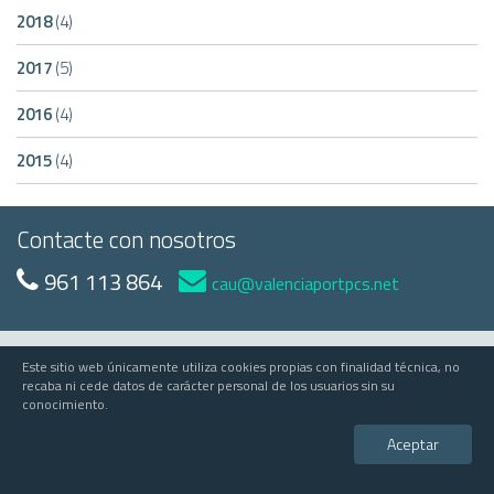
2018
(4)
2017
(5)
2016
(4)
2015
(4)
Contacte con nosotros
961 113 864
cau@valenciaportpcs.net
Este sitio web únicamente utiliza cookies propias con finalidad técnica, no
© 2023 Valenciaport
recaba ni cede datos de carácter personal de los usuarios sin su
conocimiento.
Valenciaport PCS
Edificio APV - Avda Muelle del Turia, s/n - 46024 Valencia
Aceptar
comercial@valenciaportpcs.net