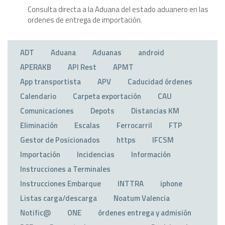
Consulta directa a la Aduana del estado aduanero en las
ordenes de entrega de importación.
ADT
Aduana
Aduanas
android
APERAKB
API Rest
APMT
App transportista
APV
Caducidad órdenes
Calendario
Carpeta exportación
CAU
Comunicaciones
Depots
Distancias KM
Eliminación
Escalas
Ferrocarril
FTP
Gestor de Posicionados
https
IFCSM
Importación
Incidencias
Información
Instrucciones a Terminales
Instrucciones Embarque
INTTRA
iphone
Listas carga/descarga
Noatum Valencia
Notific@
ONE
órdenes entrega y admisión