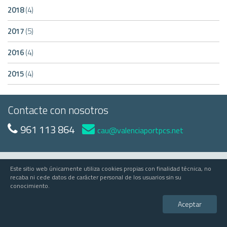
2018
(4)
2017
(5)
2016
(4)
2015
(4)
Contacte con nosotros
961 113 864
cau@valenciaportpcs.net
Este sitio web únicamente utiliza cookies propias con finalidad técnica, no
© 2023 Valenciaport
recaba ni cede datos de carácter personal de los usuarios sin su
conocimiento.
Valenciaport PCS
Edificio APV - Avda Muelle del Turia, s/n - 46024 Valencia
Aceptar
comercial@valenciaportpcs.net