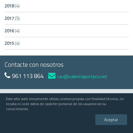
2018
(4)
2017
(5)
2016
(4)
2015
(4)
Contacte con nosotros
961 113 864
cau@valenciaportpcs.net
Este sitio web únicamente utiliza cookies propias con finalidad técnica, no
© 2023 Valenciaport
recaba ni cede datos de carácter personal de los usuarios sin su
conocimiento.
Valenciaport PCS
Edificio APV - Avda Muelle del Turia, s/n - 46024 Valencia
Aceptar
comercial@valenciaportpcs.net