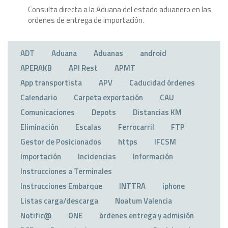
Consulta directa a la Aduana del estado aduanero en las
ordenes de entrega de importación.
ADT
Aduana
Aduanas
android
APERAKB
API Rest
APMT
App transportista
APV
Caducidad órdenes
Calendario
Carpeta exportación
CAU
Comunicaciones
Depots
Distancias KM
Eliminación
Escalas
Ferrocarril
FTP
Gestor de Posicionados
https
IFCSM
Importación
Incidencias
Información
Instrucciones a Terminales
Instrucciones Embarque
INTTRA
iphone
Listas carga/descarga
Noatum Valencia
Notific@
ONE
órdenes entrega y admisión