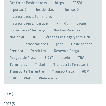
Gestor de Posicionados
https
IFCSM
Importación
Incidencias
Información
Instrucciones a Terminales
Instrucciones Embarque
INTTRA
iphone
Listas carga/descarga
Noatum Valencia
Notific@
ONE
órdenes entrega y admisión
PCF
Pernoctaciones
peso
Posicionados
Precinto
Precintos
Reservas Carga
Resguardo Fiscal
SICYP
stein
TBA
Terminales
Ticket
Transporte Ferrocarril
Transporte Terrestre
Transportista
VGM
VUA
Web
Webservice
2026
(1)
2023
(5)