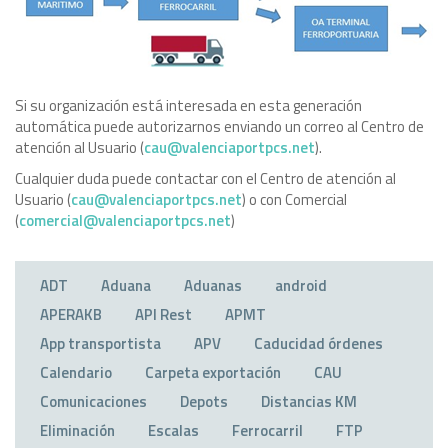
Si su organización está interesada en esta generación
automática puede autorizarnos enviando un correo al Centro de
atención al Usuario (
cau@valenciaportpcs.net
).
Cualquier duda puede contactar con el Centro de atención al
Usuario (
cau@valenciaportpcs.net
) o con Comercial
(
comercial@valenciaportpcs.net
)
ADT
Aduana
Aduanas
android
APERAKB
API Rest
APMT
App transportista
APV
Caducidad órdenes
Calendario
Carpeta exportación
CAU
Comunicaciones
Depots
Distancias KM
Eliminación
Escalas
Ferrocarril
FTP