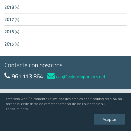
2018
(4)
2017
(5)
2016
(4)
2015
(4)
Contacte con nosotros
961 113 864
cau@valenciaportpcs.net
Este sitio web únicamente utiliza cookies propias con finalidad técnica, no
© 2023 Valenciaport
recaba ni cede datos de carácter personal de los usuarios sin su
conocimiento.
Valenciaport PCS
Edificio APV - Avda Muelle del Turia, s/n - 46024 Valencia
Aceptar
comercial@valenciaportpcs.net