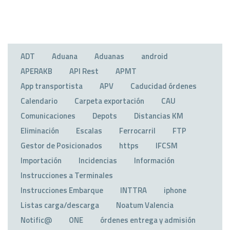
ADT
Aduana
Aduanas
android
APERAKB
API Rest
APMT
App transportista
APV
Caducidad órdenes
Calendario
Carpeta exportación
CAU
Comunicaciones
Depots
Distancias KM
Eliminación
Escalas
Ferrocarril
FTP
Gestor de Posicionados
https
IFCSM
Importación
Incidencias
Información
Instrucciones a Terminales
Instrucciones Embarque
INTTRA
iphone
Listas carga/descarga
Noatum Valencia
Notific@
ONE
órdenes entrega y admisión