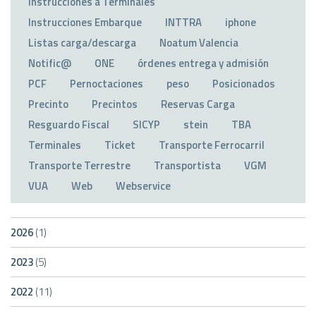
Instrucciones a Terminales
Instrucciones Embarque
INTTRA
iphone
Listas carga/descarga
Noatum Valencia
Notific@
ONE
órdenes entrega y admisión
PCF
Pernoctaciones
peso
Posicionados
Precinto
Precintos
Reservas Carga
Resguardo Fiscal
SICYP
stein
TBA
Terminales
Ticket
Transporte Ferrocarril
Transporte Terrestre
Transportista
VGM
VUA
Web
Webservice
2026
(1)
2023
(5)
2022
(11)