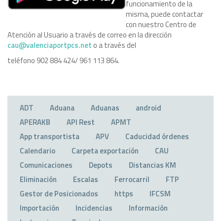
funcionamiento de la
misma, puede contactar
con nuestro Centro de
Atención al Usuario a través de correo en la dirección
cau@valenciaportpcs.net
o a través del
teléfono 902 884 424/ 961 113 864.
ADT
Aduana
Aduanas
android
APERAKB
API Rest
APMT
App transportista
APV
Caducidad órdenes
Calendario
Carpeta exportación
CAU
Comunicaciones
Depots
Distancias KM
Eliminación
Escalas
Ferrocarril
FTP
Gestor de Posicionados
https
IFCSM
Importación
Incidencias
Información