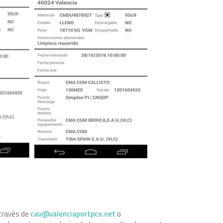
través de
cau@valenciaportpcs.net
o