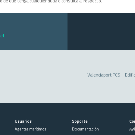
o de que tenga cualquier duda o consulta al respecto.
net
Valenciaport PCS
Edifi
Usuarios
Soporte
Co
Avi
Agentes marítimos
Documentación