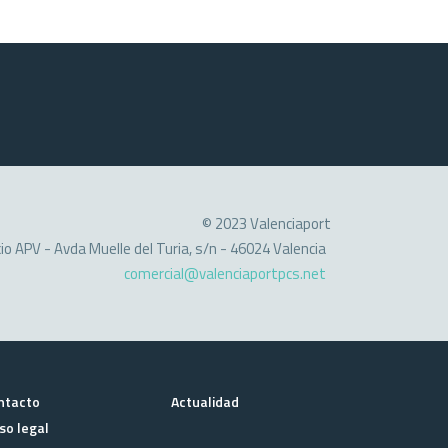
© 2023 Valenciaport
cio APV - Avda Muelle del Turia, s/n - 46024 Valencia
comercial@valenciaportpcs.net
ntacto
Actualidad
so legal