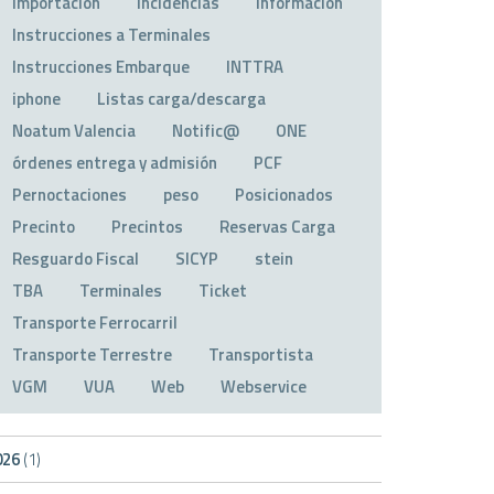
Importación
Incidencias
Información
Instrucciones a Terminales
Instrucciones Embarque
INTTRA
iphone
Listas carga/descarga
Noatum Valencia
Notific@
ONE
órdenes entrega y admisión
PCF
Pernoctaciones
peso
Posicionados
Precinto
Precintos
Reservas Carga
Resguardo Fiscal
SICYP
stein
TBA
Terminales
Ticket
Transporte Ferrocarril
Transporte Terrestre
Transportista
VGM
VUA
Web
Webservice
026
(1)