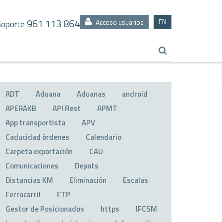
961 113 864
EN
Acceso usuarios
Soporte
ADT
Aduana
Aduanas
android
APERAKB
API Rest
APMT
App transportista
APV
Caducidad órdenes
Calendario
Carpeta exportación
CAU
Comunicaciones
Depots
Distancias KM
Eliminación
Escalas
Ferrocarril
FTP
Gestor de Posicionados
https
IFCSM