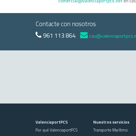
comercial@valenciaportpcs.net
en cas
Contacte con nosotros
961 113 864
cau@valenciaportpcs.
ValenciaportPCS
Nuestros servicios
Por qué ValenciaportPCS
Transporte Marítimo