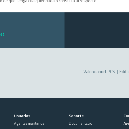
o de que tenga cualquier duda o consulta al respecto.
net
Valenciaport PCS
Edifi
Usuarios
Soporte
Co
Avi
Agentes marítimos
Documentación