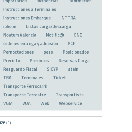
Importación
Incidencias
Información
Instrucciones a Terminales
Instrucciones Embarque
INTTRA
iphone
Listas carga/descarga
Noatum Valencia
Notific@
ONE
órdenes entrega y admisión
PCF
Pernoctaciones
peso
Posicionados
Precinto
Precintos
Reservas Carga
Resguardo Fiscal
SICYP
stein
TBA
Terminales
Ticket
Transporte Ferrocarril
Transporte Terrestre
Transportista
VGM
VUA
Web
Webservice
026
(1)