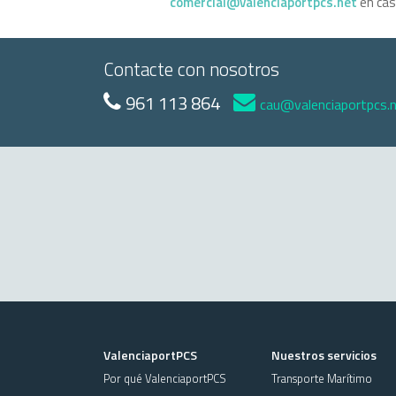
comercial@valenciaportpcs.net
en cas
Contacte con nosotros
961 113 864
cau@valenciaportpcs.
ValenciaportPCS
Nuestros servicios
Por qué ValenciaportPCS
Transporte Marítimo