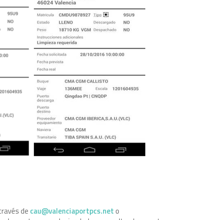
través de
cau@valenciaportpcs.net
o