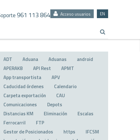
961 113 864
EN
Acceso usuarios
Soporte
ADT
Aduana
Aduanas
android
APERAKB
API Rest
APMT
App transportista
APV
Caducidad órdenes
Calendario
Carpeta exportación
CAU
Comunicaciones
Depots
Distancias KM
Eliminación
Escalas
Ferrocarril
FTP
Gestor de Posicionados
https
IFCSM