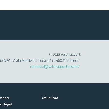
© 2023 Valenciaport
cio APV - Avda Muelle del Turia, s/n - 46024 Valencia
comercial@valenciaportpcs.net
ntacto
Actualidad
so legal