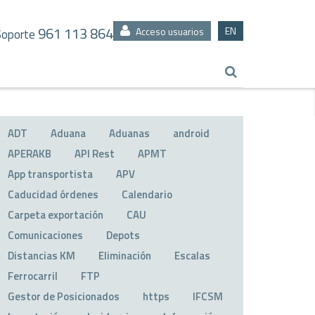
961 113 864
EN
Acceso usuarios
Soporte
ADT
Aduana
Aduanas
android
APERAKB
API Rest
APMT
App transportista
APV
Caducidad órdenes
Calendario
Carpeta exportación
CAU
Comunicaciones
Depots
Distancias KM
Eliminación
Escalas
Ferrocarril
FTP
Gestor de Posicionados
https
IFCSM