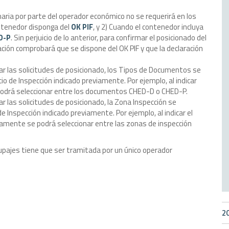
maria por parte del operador económico no se requerirá en los
ontenedor disponga del
OK PIF
, y 2) Cuando el contenedor incluya
D-P
. Sin perjuicio de lo anterior, para confirmar el posicionado del
ación comprobará que se dispone del OK PIF y que la declaración
ar las solicitudes de posicionado, los Tipos de Documentos se
cio de Inspección indicado previamente. Por ejemplo, al indicar
podrá seleccionar entre los documentos CHED-D o CHED-P.
r las solicitudes de posicionado, la Zona Inspección se
de Inspección indicado previamente. Por ejemplo, al indicar el
camente se podrá seleccionar entre las zonas de inspección
upajes tiene que ser tramitada por un único operador
2