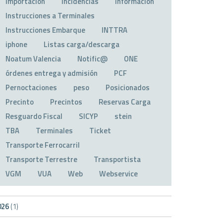
Importación
Incidencias
Información
Instrucciones a Terminales
Instrucciones Embarque
INTTRA
iphone
Listas carga/descarga
Noatum Valencia
Notific@
ONE
órdenes entrega y admisión
PCF
Pernoctaciones
peso
Posicionados
Precinto
Precintos
Reservas Carga
Resguardo Fiscal
SICYP
stein
TBA
Terminales
Ticket
Transporte Ferrocarril
Transporte Terrestre
Transportista
VGM
VUA
Web
Webservice
026
(1)