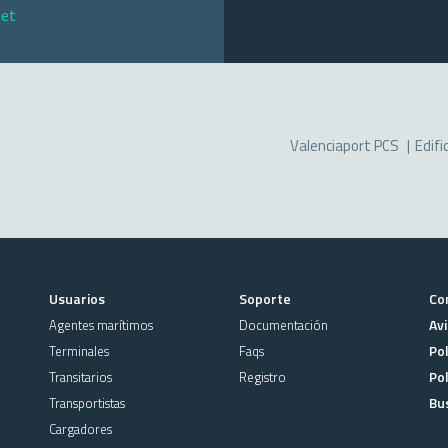
net
Valenciaport PCS
Edifi
Usuarios
Soporte
Co
Avi
Agentes marítimos
Documentación
Pol
Terminales
Faqs
Pol
Transitarios
Registro
Bu
Transportistas
Cargadores