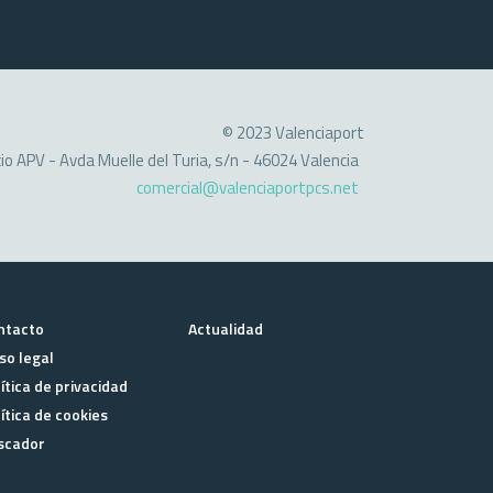
© 2023 Valenciaport
cio APV - Avda Muelle del Turia, s/n - 46024 Valencia
comercial@valenciaportpcs.net
ntacto
Actualidad
so legal
ítica de privacidad
ítica de cookies
scador