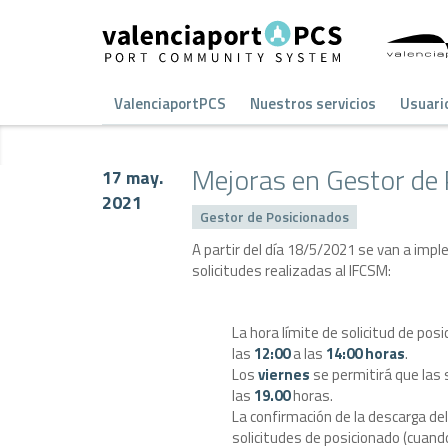
ValenciaportPCS
Nuestros servicios
Usuari
Mejoras en Gestor de
17 may.
2021
Gestor de Posicionados
A partir del día 18/5/2021 se van a imp
solicitudes realizadas al IFCSM:
La hora límite de solicitud de pos
las
12:00
a las
14:00 horas
.
Los
viernes
se permitirá que las 
las
19.00
horas.
La confirmación de la descarga de
solicitudes de posicionado (cuando 