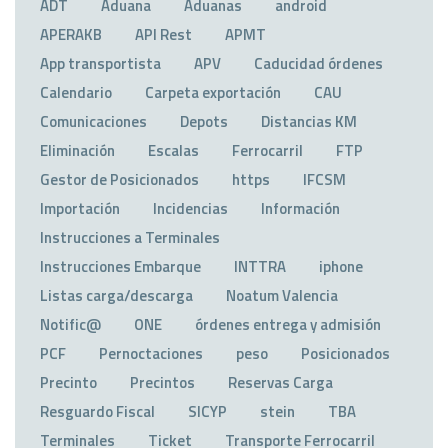
ADT
Aduana
Aduanas
android
APERAKB
API Rest
APMT
App transportista
APV
Caducidad órdenes
Calendario
Carpeta exportación
CAU
Comunicaciones
Depots
Distancias KM
Eliminación
Escalas
Ferrocarril
FTP
Gestor de Posicionados
https
IFCSM
Importación
Incidencias
Información
Instrucciones a Terminales
Instrucciones Embarque
INTTRA
iphone
Listas carga/descarga
Noatum Valencia
Notific@
ONE
órdenes entrega y admisión
PCF
Pernoctaciones
peso
Posicionados
Precinto
Precintos
Reservas Carga
Resguardo Fiscal
SICYP
stein
TBA
Terminales
Ticket
Transporte Ferrocarril