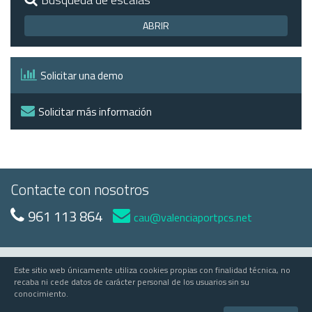
ABRIR
Solicitar una demo
Solicitar más información
Contacte con nosotros
961 113 864
cau@valenciaportpcs.net
Este sitio web únicamente utiliza cookies propias con finalidad técnica, no
© 2023 Valenciaport
recaba ni cede datos de carácter personal de los usuarios sin su
conocimiento.
Valenciaport PCS
Edificio APV - Avda Muelle del Turia, s/n - 46024 Valencia