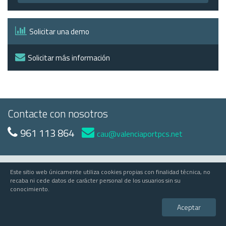
Solicitar una demo
Solicitar más información
Contacte con nosotros
961 113 864
cau@valenciaportpcs.net
Este sitio web únicamente utiliza cookies propias con finalidad técnica, no
© 2023 Valenciaport
recaba ni cede datos de carácter personal de los usuarios sin su
conocimiento.
Valenciaport PCS
Edificio APV - Avda Muelle del Turia, s/n - 46024 Valencia
Aceptar
comercial@valenciaportpcs.net