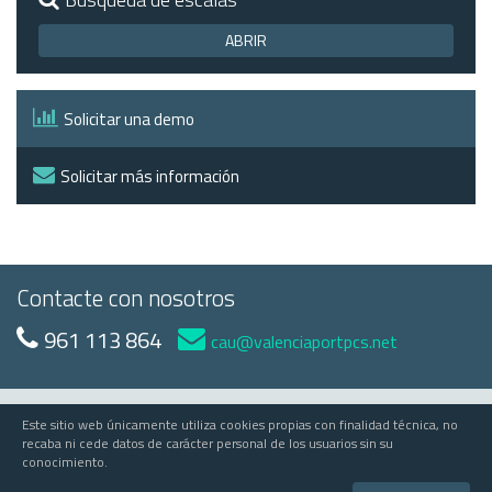
ABRIR
Solicitar una demo
Solicitar más información
Contacte con nosotros
961 113 864
cau@valenciaportpcs.net
Este sitio web únicamente utiliza cookies propias con finalidad técnica, no
© 2023 Valenciaport
recaba ni cede datos de carácter personal de los usuarios sin su
conocimiento.
Valenciaport PCS
Edificio APV - Avda Muelle del Turia, s/n - 46024 Valencia