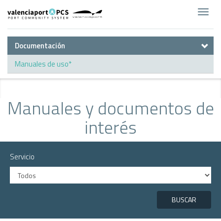
Toggl
navig
Documentación
Manuales de uso*
Manuales y documentos de
interés
Servicio
BUSCAR