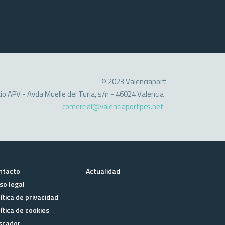
© 2023 Valenciaport
cio APV - Avda Muelle del Turia, s/n - 46024 Valencia
comercial@valenciaportpcs.net
ntacto
Actualidad
so legal
ítica de privacidad
ítica de cookies
scador