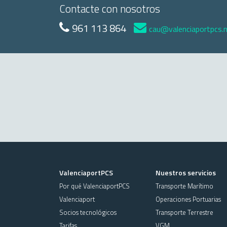
Contacte con nosotros
961 113 864
cau@valenciaportpcs.
ValenciaportPCS
Nuestros servicios
Por qué ValenciaportPCS
Transporte Marítimo
Valenciaport
Operaciones Portuarias
Socios tecnológicos
Transporte Terrestre
Tarifas
VGM