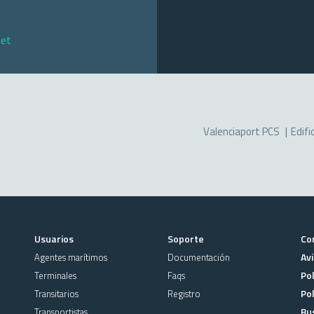
net
Valenciaport PCS
Edifi
Usuarios
Soporte
Co
Avi
Agentes marítimos
Documentación
Pol
Terminales
Faqs
Pol
Transitarios
Registro
Bu
Transportistas