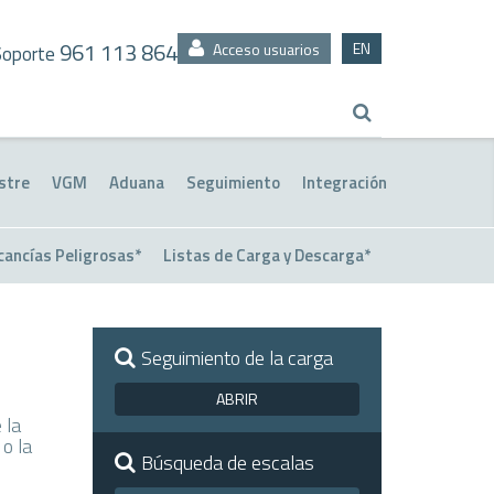
961 113 864
EN
Acceso usuarios
Soporte
stre
VGM
Aduana
Seguimiento
Integración
cancías Peligrosas*
Listas de Carga y Descarga*
Seguimiento de la carga
ABRIR
 la
o la
Búsqueda de escalas