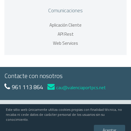
Comunicaciones
Aplicación Cliente
API Rest
Web Services
Contacte con nosotros
961 113 864
cau@valenciaportpcs.net
Este sitio web únicamente utiliza cookies propias con finalidad técnica, no
© 2023 Valenciaport
recaba ni cede datos de carácter personal de los usuarios sin su
conocimiento.
Valenciaport PCS
Edificio APV - Avda Muelle del Turia, s/n - 46024 Valencia
Aceptar