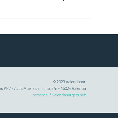
© 2023 Valenciaport
cio APV - Avda Muelle del Turia, s/n - 46024 Valencia
comercial@valenciaportpcs.net