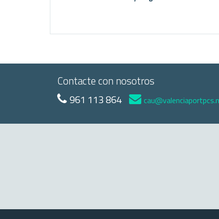
Contacte con nosotros
961 113 864
cau@valenciaportpcs.