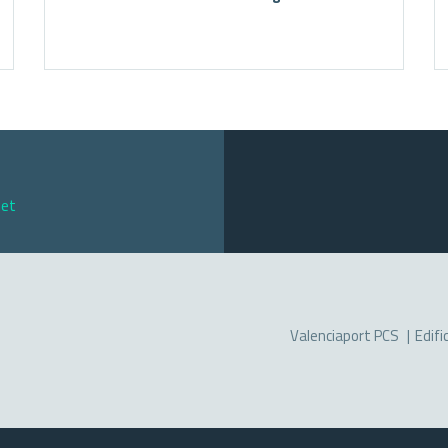
net
Valenciaport PCS
Edifi