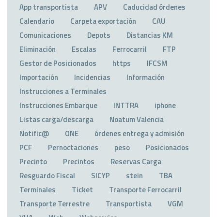
App transportista
APV
Caducidad órdenes
Calendario
Carpeta exportación
CAU
Comunicaciones
Depots
Distancias KM
Eliminación
Escalas
Ferrocarril
FTP
Gestor de Posicionados
https
IFCSM
Importación
Incidencias
Información
Instrucciones a Terminales
Instrucciones Embarque
INTTRA
iphone
Listas carga/descarga
Noatum Valencia
Notific@
ONE
órdenes entrega y admisión
PCF
Pernoctaciones
peso
Posicionados
Precinto
Precintos
Reservas Carga
Resguardo Fiscal
SICYP
stein
TBA
Terminales
Ticket
Transporte Ferrocarril
Transporte Terrestre
Transportista
VGM