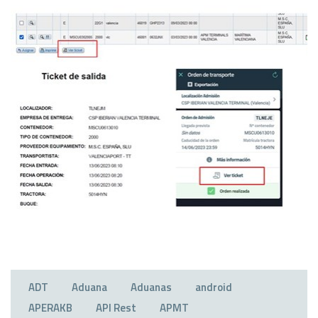
ADT
Aduana
Aduanas
android
APERAKB
API Rest
APMT