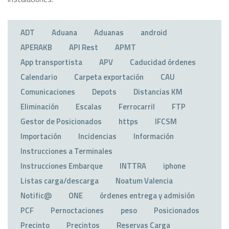
ADT
Aduana
Aduanas
android
APERAKB
API Rest
APMT
App transportista
APV
Caducidad órdenes
Calendario
Carpeta exportación
CAU
Comunicaciones
Depots
Distancias KM
Eliminación
Escalas
Ferrocarril
FTP
Gestor de Posicionados
https
IFCSM
Importación
Incidencias
Información
Instrucciones a Terminales
Instrucciones Embarque
INTTRA
iphone
Listas carga/descarga
Noatum Valencia
Notific@
ONE
órdenes entrega y admisión
PCF
Pernoctaciones
peso
Posicionados
Precinto
Precintos
Reservas Carga