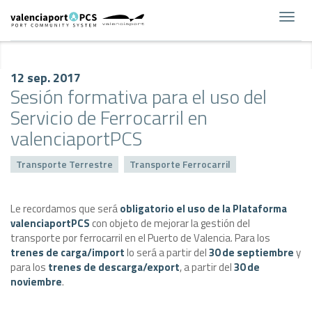
Toggl
navig
12 sep. 2017
Sesión formativa para el uso del
Servicio de Ferrocarril en
valenciaportPCS
Transporte Terrestre
Transporte Ferrocarril
Le recordamos que será
obligatorio el uso de la Plataforma
valenciaportPCS
con objeto de mejorar la gestión del
transporte por ferrocarril en el Puerto de Valencia. Para los
trenes de carga/import
lo será a partir del
30 de septiembre
y
para los
trenes de descarga/export
, a partir del
30 de
noviembre
.